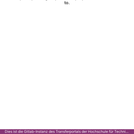
to.
Dies ist die Gitlab-Instanz des Transferportals der Hochschule für Technik Stuttgart.