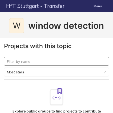
GitLab
Toggle navig
Menu
Skip to content
window detection
W
Projects with this topic
Most stars
Explore public groups to find projects to contribute