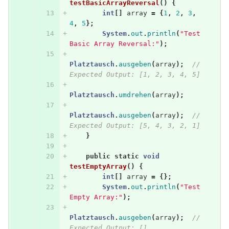
testBasicArrayReversal
()
{
int
[]
array
=
{
1
,
2
,
3
,
4
,
5
};
System
.
out
.
println
(
"Test 
Basic Array Reversal:"
);
Platztausch
.
ausgeben
(
array
);
// 
Expected Output: [1, 2, 3, 4, 5]
Platztausch
.
umdrehen
(
array
);
Platztausch
.
ausgeben
(
array
);
// 
Expected Output: [5, 4, 3, 2, 1]
}
public
static
void
testEmptyArray
()
{
int
[]
array
=
{};
System
.
out
.
println
(
"Test 
Empty Array:"
);
Platztausch
.
ausgeben
(
array
);
// 
Expected Output: []