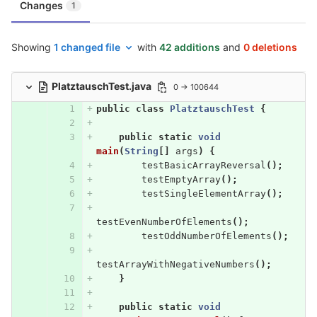
Changes
1
Showing
1 changed file
with
42 additions
and
0 deletions
PlatztauschTest.java
0 → 100644
public
class
PlatztauschTest
{
public
static
void
main
(
String
[]
args
)
{
testBasicArrayReversal
();
testEmptyArray
();
testSingleElementArray
();
testEvenNumberOfElements
();
testOddNumberOfElements
();
testArrayWithNegativeNumbers
();
}
public
static
void