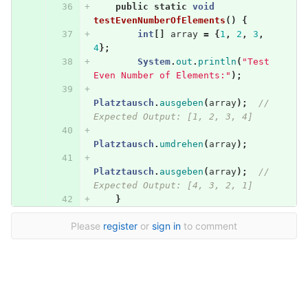
public
static
void
testEvenNumberOfElements
()
{
int
[]
array
=
{
1
,
2
,
3
,
4
};
System
.
out
.
println
(
"Test 
Even Number of Elements:"
);
Platztausch
.
ausgeben
(
array
);
// 
Expected Output: [1, 2, 3, 4]
Platztausch
.
umdrehen
(
array
);
Platztausch
.
ausgeben
(
array
);
// 
Expected Output: [4, 3, 2, 1]
}
Please
register
or
sign in
to comment