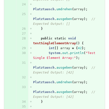
Platztausch
.
umdrehen
(
array
);
Platztausch
.
ausgeben
(
array
);
// 
Expected Output: []
}
public
static
void
testSingleElementArray
()
{
int
[]
array
=
{
42
};
System
.
out
.
println
(
"Test 
Single Element Array:"
);
Platztausch
.
ausgeben
(
array
);
// 
Expected Output: [42]
Platztausch
.
umdrehen
(
array
);
Platztausch
.
ausgeben
(
array
);
// 
Expected Output: [42]
}