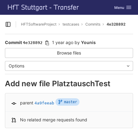
GitLab
Toggle navig
Menu
Skip to content
HFTSoftwareProject
testcases
Commits
4e328892
Open sidebar
Commit
1 year ago
by
Younis
4e328892
Browse files
Options
Add new file PlatztauschTest
master
parent
4a9feeab
No related merge requests found