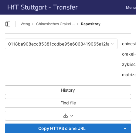
GitLab
Toggle
Menu
Skip to content
Weng
Chinesisches Orakel und zyklische Matrizen
Repository
Open sidebar
chines
0118ba908ecc85381ccdbe95e6068419065a12fa
orakel
zyklis
matriz
History
Find file
Select Archive Format
Copy HTTPS clone URL