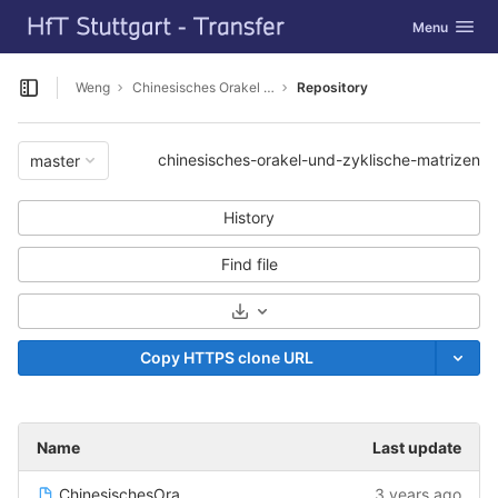
GitLab
Toggle navig
Menu
Skip to content
Weng
Chinesisches Orakel und zyklische Matrizen
Repository
Open sidebar
chinesisches-orakel-und-zyklische-matrizen
master
History
Find file
Select Archive Format
Copy HTTPS clone URL
Name
Last update
ChinesischesOrakel.ipynb
3 years ago