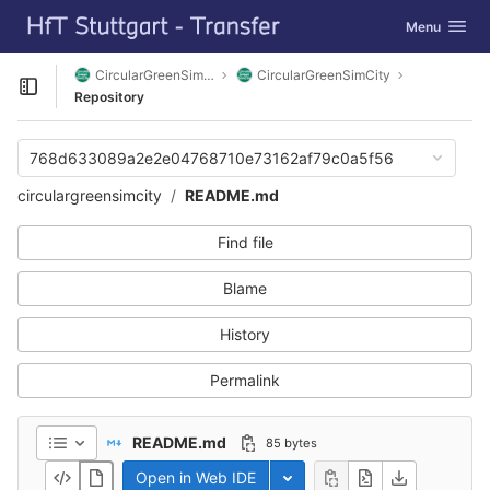
GitLab
Toggle navig
Menu
Skip to content
CircularGreenSimCity
CircularGreenSimCity
Open sidebar
Repository
768d633089a2e2e04768710e73162af79c0a5f56
circulargreensimcity
README.md
Find file
Blame
History
Permalink
README.md
85 bytes
Open in Web IDE
Toggle dropdown