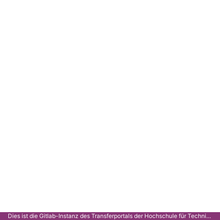
Dies ist die Gitlab-Instanz des Transferportals der Hochschule für Technik Stuttgart.