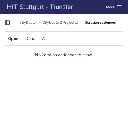
GitLab
Toggle navig
Menu
Skip to content
CityDoctor
CityDoctor2 Project Homepage
Iteration cadences
Open sidebar
Open
Done
All
No iteration cadences to show.