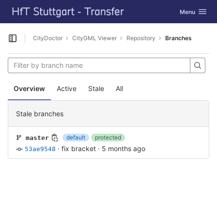
GitLab
Toggle navig
Menu
Skip to content
CityDoctor
CityGML Viewer
Repository
Branches
Open sidebar
Overview
Active
Stale
All
Stale branches
default
protected
master
·
fix bracket
·
5 months ago
53ae9548