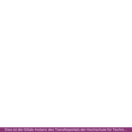
Dies ist die Gitlab-Instanz des Transferportals der Hochschule für Technik Stuttgart.