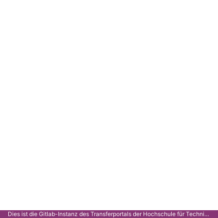
Dies ist die Gitlab-Instanz des Transferportals der Hochschule für Technik Stuttgart.