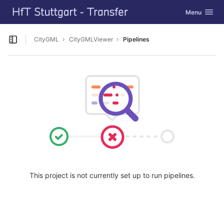
GitLab
Toggle navig
Menu
Skip to content
CityGML
CityGMLViewer
Pipelines
Open sidebar
This project is not currently set up to run pipelines.