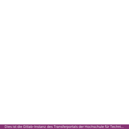
Dies ist die Gitlab-Instanz des Transferportals der Hochschule für Technik Stuttgart.