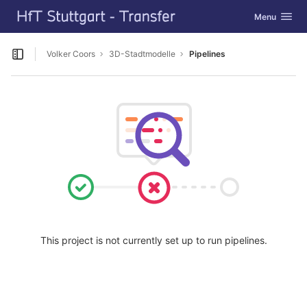
GitLab
Toggle navig
Menu
Skip to content
Volker Coors
3D-Stadtmodelle
Pipelines
Open sidebar
This project is not currently set up to run pipelines.