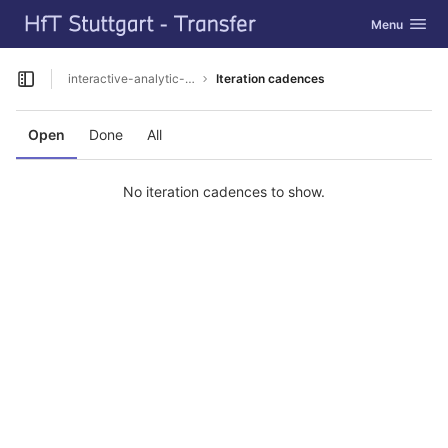
GitLab
Toggle navig
Menu
Skip to content
interactive-analytic-urban-platform
Iteration cadences
Open sidebar
Open
Done
All
No iteration cadences to show.