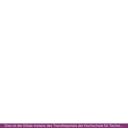
Dies ist die Gitlab-Instanz des Transferportals der Hochschule für Technik Stuttgart.