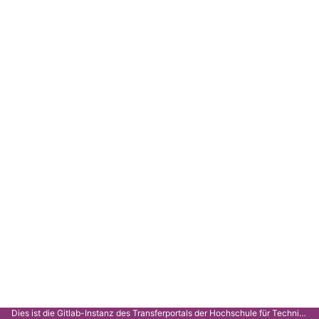
Dies ist die Gitlab-Instanz des Transferportals der Hochschule für Technik Stuttgart.