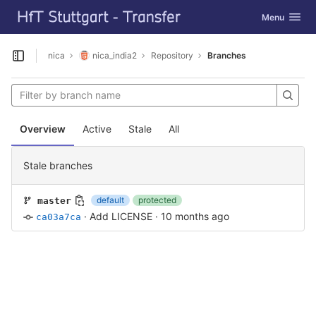
GitLab
Toggle navig
Menu
Skip to content
nica
nica_india2
Repository
Branches
Open sidebar
Overview
Active
Stale
All
Stale branches
default
protected
master
·
Add LICENSE
·
10 months ago
ca03a7ca