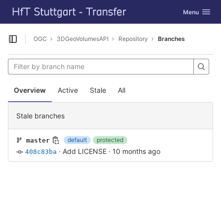
GitLab
Toggle navig
Menu
Skip to content
OGC
3DGeoVolumesAPI
Repository
Branches
Open sidebar
Overview
Active
Stale
All
Stale branches
default
protected
master
·
Add LICENSE
·
10 months ago
408c83ba