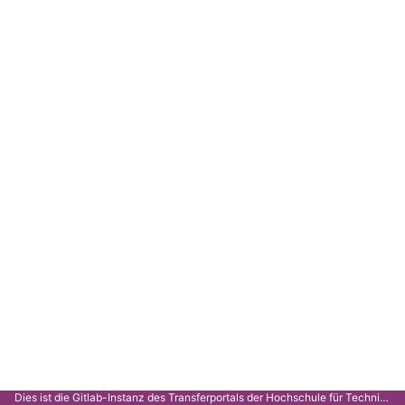
Dies ist die Gitlab-Instanz des Transferportals der Hochschule für Technik Stuttgart.