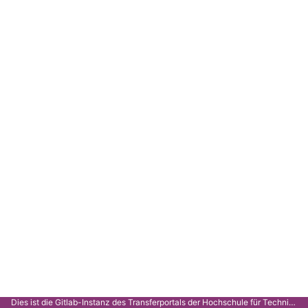
Dies ist die Gitlab-Instanz des Transferportals der Hochschule für Technik Stuttgart.