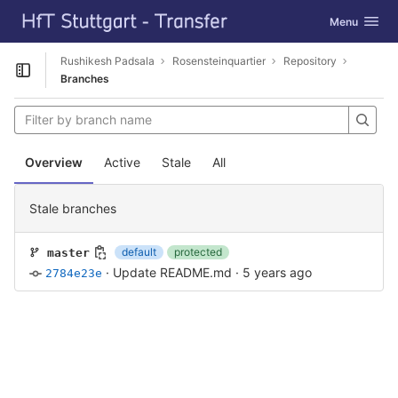
GitLab
Toggle navig
Menu
Skip to content
Rushikesh Padsala
Rosensteinquartier
Repository
Open sidebar
Branches
Overview
Active
Stale
All
Stale branches
default
protected
master
·
Update README.md
·
5 years ago
2784e23e