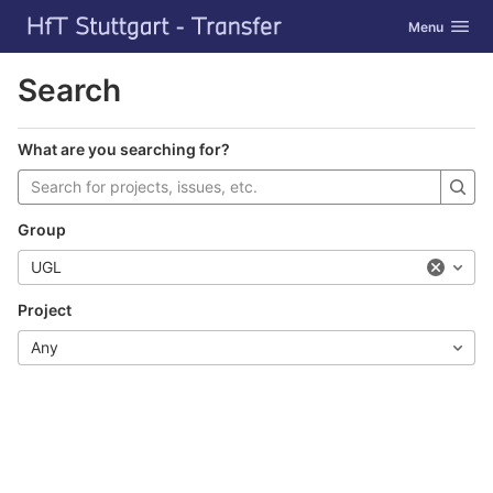
GitLab
Toggle navig
Menu
Skip to content
Search
What are you searching for?
Group
UGL
Project
Any