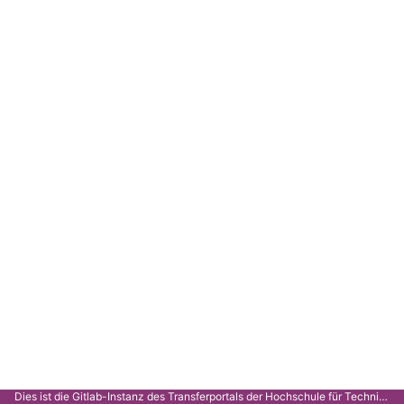
Dies ist die Gitlab-Instanz des Transferportals der Hochschule für Technik Stuttgart.