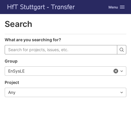
GitLab
Toggle navig
Menu
Skip to content
Search
What are you searching for?
Group
EnSysLE
Project
Any