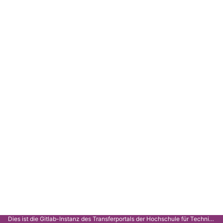
Dies ist die Gitlab-Instanz des Transferportals der Hochschule für Technik Stuttgart.