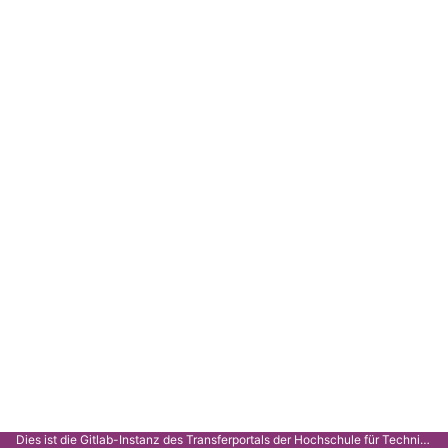
Dies ist die Gitlab-Instanz des Transferportals der Hochschule für Technik Stuttgart.