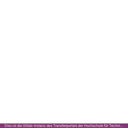
Dies ist die Gitlab-Instanz des Transferportals der Hochschule für Technik Stuttgart.