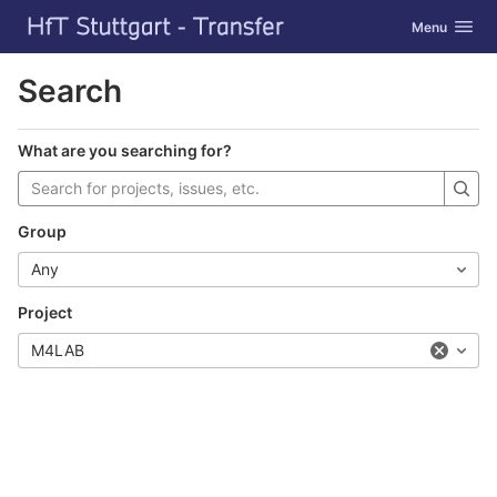
GitLab
Toggle navig
Menu
Skip to content
Search
What are you searching for?
Group
Any
Project
M4LAB