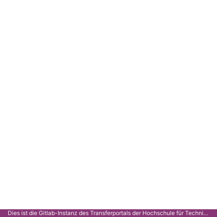
Dies ist die Gitlab-Instanz des Transferportals der Hochschule für Technik Stuttgart.