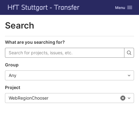
GitLab
Toggle navig
Menu
Skip to content
Search
What are you searching for?
Group
Any
Project
WebRegionChooser