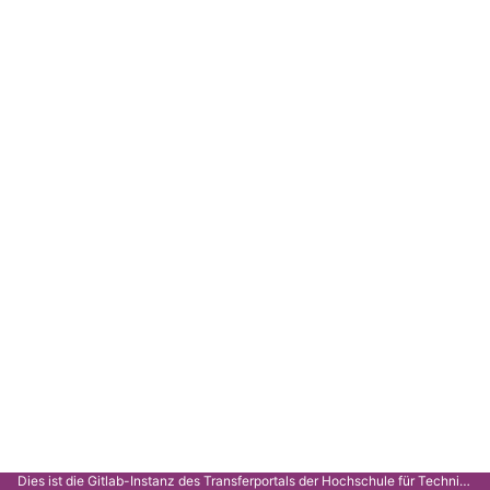
Dies ist die Gitlab-Instanz des Transferportals der Hochschule für Technik Stuttgart.