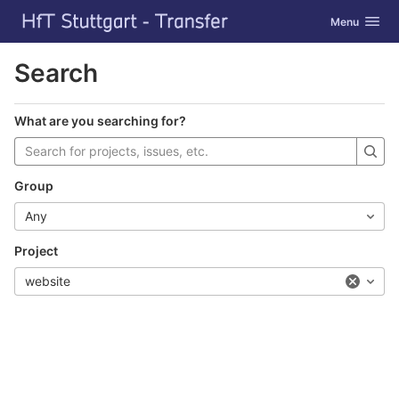
GitLab
Toggle navig
Menu
Skip to content
Search
What are you searching for?
Group
Any
Project
website