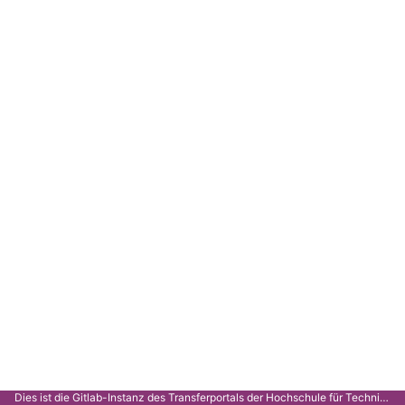
Dies ist die Gitlab-Instanz des Transferportals der Hochschule für Technik Stuttgart.