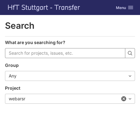
GitLab
Toggle navig
Menu
Skip to content
Search
What are you searching for?
Group
Any
Project
webarsr