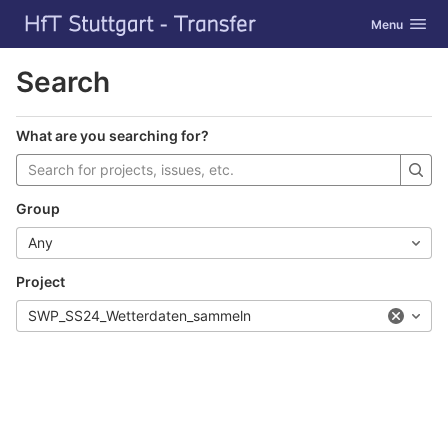
GitLab
Toggle navig
Menu
Skip to content
Search
What are you searching for?
Group
Any
Project
SWP_SS24_Wetterdaten_sammeln