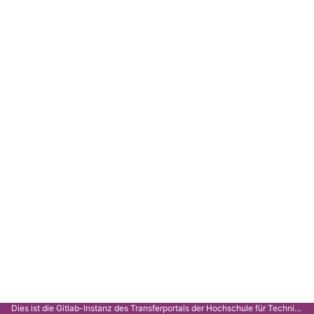
Dies ist die Gitlab-Instanz des Transferportals der Hochschule für Technik Stuttgart.