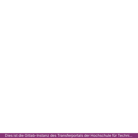
Dies ist die Gitlab-Instanz des Transferportals der Hochschule für Technik Stuttgart.