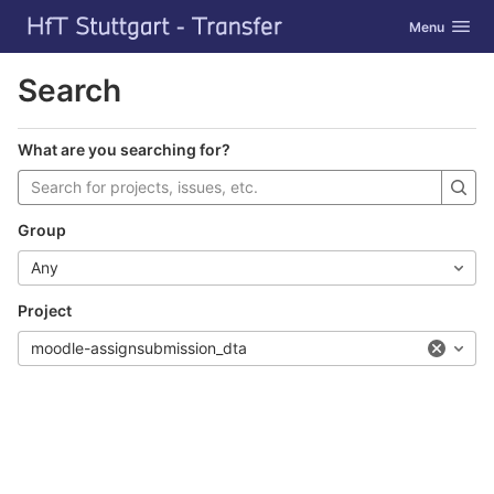
GitLab
Toggle navig
Menu
Skip to content
Search
What are you searching for?
Group
Any
Project
moodle-assignsubmission_dta