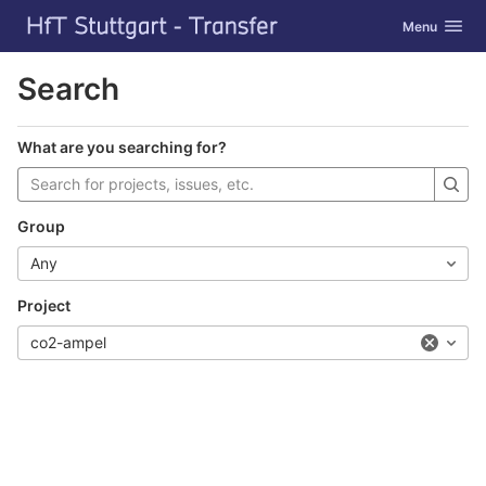
GitLab
Toggle navig
Menu
Skip to content
Search
What are you searching for?
Group
Any
Project
co2-ampel