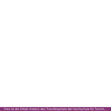
Dies ist die Gitlab-Instanz des Transferportals der Hochschule für Technik Stuttgart.