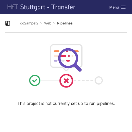
GitLab
Toggle navig
Menu
Skip to content
co2ampel2
Web
Pipelines
Open sidebar
This project is not currently set up to run pipelines.