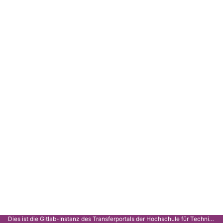
Dies ist die Gitlab-Instanz des Transferportals der Hochschule für Technik Stuttgart.