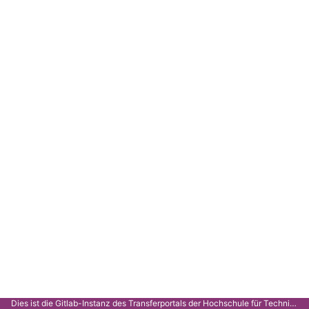
Dies ist die Gitlab-Instanz des Transferportals der Hochschule für Technik Stuttgart.