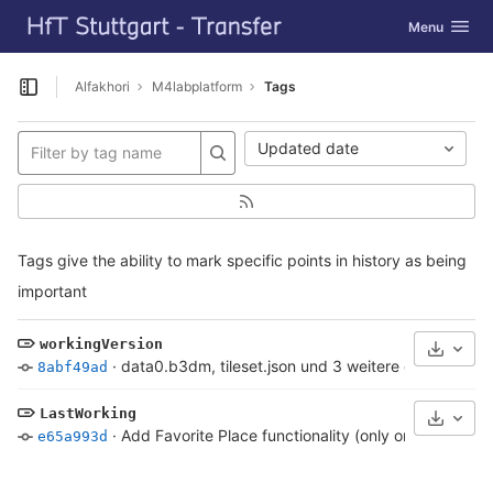
GitLab
Toggle navig
Menu
Skip to content
Alfakhori
M4labplatform
Tags
Open sidebar
Updated date
Tags give the ability to mark specific points in history as being
important
workingVersion
Select
·
data0.b3dm, tileset.json und 3 weitere dateien aktual
8abf49ad
LastWorking
Select
·
Add Favorite Place functionality (only on local)
·
5 y
e65a993d