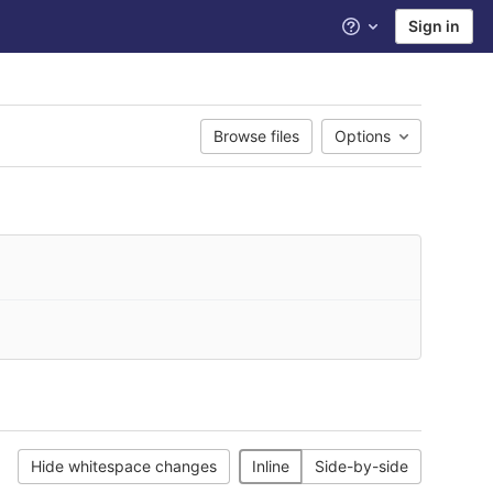
Sign in
Help
Browse files
Options
Hide whitespace changes
Inline
Side-by-side