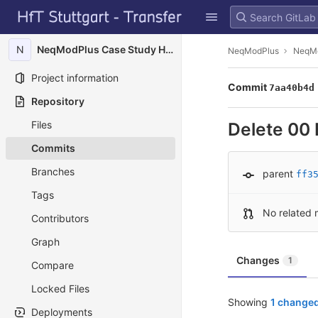
GitLab
Skip to content
N
NeqModPlus Case Study HFT Campus
NeqModPlus
NeqMo
Project information
Commit
7aa40b4d
Repository
Files
Delete 00 
Commits
Branches
parent
ff3
Tags
No related 
Contributors
Graph
Changes
1
Compare
Locked Files
Showing
1 changed
Deployments