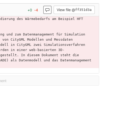
View file @
+
0
-
4
ff351d3a
idierung des Wärmebedarfs am Beispiel HFT 
ung und zum Datenmanagement für Simulation 
g von CityGML Modellen und Messdaten 
odell in CityGML zwei Simulationsverfahren 
erden in einer web-basierten 3D-
tgestellt. In diesem Dokument steht die 
(ADE) als Datenmodell und das Datenmanagement 
ment