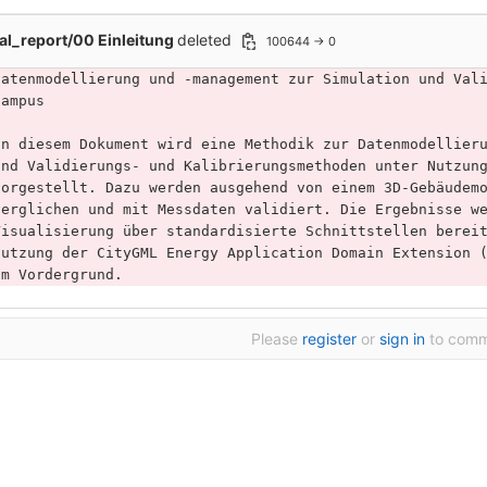
al_report/00 Einleitung
deleted
100644 → 0
Datenmodellierung und -management zur Simulation und Val
Campus
In diesem Dokument wird eine Methodik zur Datenmodellier
und Validierungs- und Kalibrierungsmethoden unter Nutzun
vorgestellt. Dazu werden ausgehend von einem 3D-Gebäudem
verglichen und mit Messdaten validiert. Die Ergebnisse w
Visualisierung über standardisierte Schnittstellen berei
Nutzung der CityGML Energy Application Domain Extension 
im Vordergrund.        
Please
register
or
sign in
to com