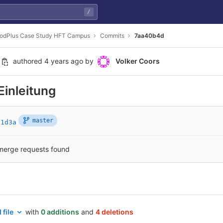
/
dPlus Case Study HFT Campus
Commits
7aa40b4d
authored
4 years ago
by
Volker Coors
Einleitung
master
51d3a
merge requests found
 file
with
0 additions
and
4 deletions