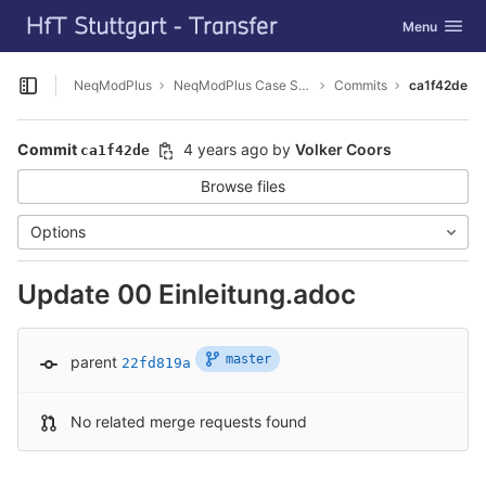
GitLab
Toggle navig
Menu
Skip to content
NeqModPlus
NeqModPlus Case Study HFT Campus
Commits
ca1f42de
Open sidebar
Commit
4 years ago
by
Volker Coors
ca1f42de
Browse files
Options
Update 00 Einleitung.adoc
master
parent
22fd819a
No related merge requests found