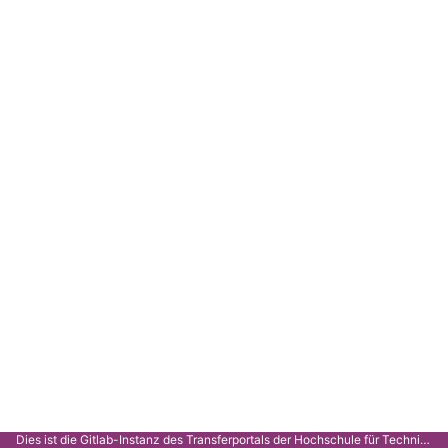
Dies ist die Gitlab-Instanz des Transferportals der Hochschule für Technik Stuttgart.