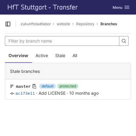
GitLab
Toggle navig
Menu
Skip to content
zukunftstadtlabor
website
Repository
Branches
Open sidebar
Overview
Active
Stale
All
Stale branches
default
protected
master
·
Add LICENSE
·
10 months ago
ac173e11