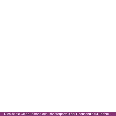
Dies ist die Gitlab-Instanz des Transferportals der Hochschule für Technik Stuttgart.