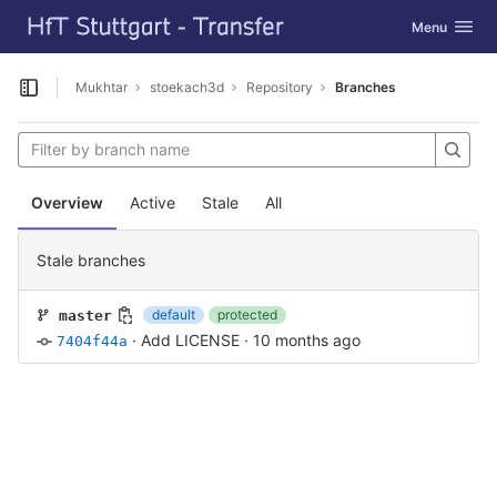
GitLab
Toggle navig
Menu
Skip to content
Mukhtar
stoekach3d
Repository
Branches
Open sidebar
Overview
Active
Stale
All
Stale branches
default
protected
master
·
Add LICENSE
·
10 months ago
7404f44a