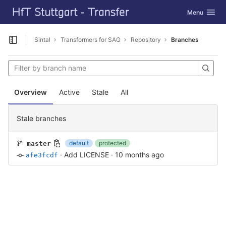
GitLab
Toggle navig
Menu
Skip to content
Sintal
Transformers for SAG
Repository
Branches
Open sidebar
Overview
Active
Stale
All
Stale branches
default
protected
master
·
Add LICENSE
·
10 months ago
afe3fcdf