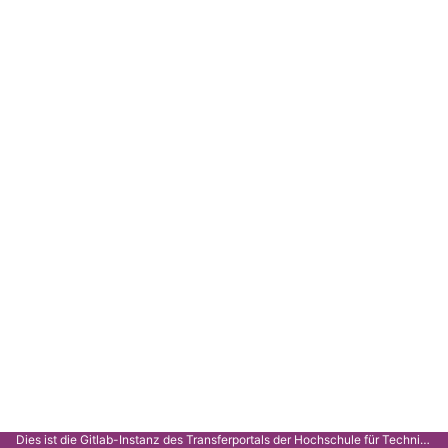
Dies ist die Gitlab-Instanz des Transferportals der Hochschule für Technik Stuttgart.