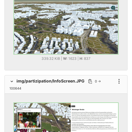
339.32 KiB |
W
: 1623 |
H
: 837
img/partizipation/InfoScreen.JPG
0 →
Option
100644