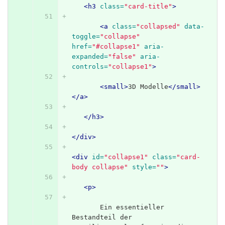
<h3
class=
"card-title"
>
<a
class=
"collapsed"
data-
toggle=
"collapse"
href=
"#collapse1"
aria-
expanded=
"false"
aria-
controls=
"collapse1"
>
<small>
3D Modelle
</small>
</a>
</h3>
</div>
<div
id=
"collapse1"
class=
"card-
body collapse"
style=
""
>
<p>
       Ein essentieller 
Bestandteil der 