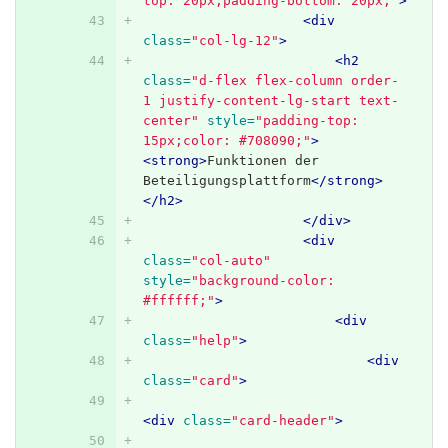
top: 20px;padding-bottom: 20px;"
>
<div
class=
"col-lg-12"
>
<h2
class=
"d-flex flex-column order-
1 justify-content-lg-start text-
center"
style=
"padding-top: 
15px;color: #708090;"
>
<strong>
Funktionen der 
Beteiligungsplattform
</strong>
</h2>
</div>
<div
class=
"col-auto"
style=
"background-color: 
#ffffff;"
>
<div
class=
"help"
>
<div
class=
"card"
>
<div
class=
"card-header"
>