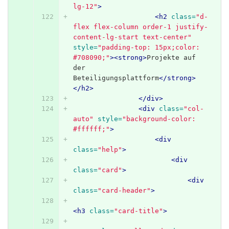
lg-12"
>
<h2
class=
"d-
flex flex-column order-1 justify-
content-lg-start text-center"
style=
"padding-top: 15px;color: 
#708090;"
><strong>
Projekte auf 
der 
Beteiligungsplattform
</strong>
</h2>
</div>
<div
class=
"col-
auto"
style=
"background-color: 
#ffffff;"
>
<div
class=
"help"
>
<div
class=
"card"
>
<div
class=
"card-header"
>
<h3
class=
"card-title"
>