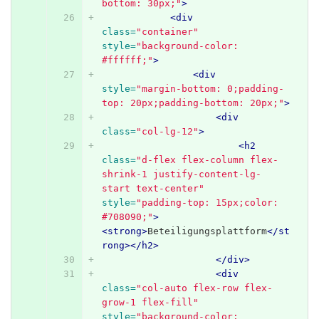
bottom: 30px;"
>
<div
class=
"container"
style=
"background-color: 
#ffffff;"
>
<div
style=
"margin-bottom: 0;padding-
top: 20px;padding-bottom: 20px;"
>
<div
class=
"col-lg-12"
>
<h2
class=
"d-flex flex-column flex-
shrink-1 justify-content-lg-
start text-center"
style=
"padding-top: 15px;color: 
#708090;"
>
<strong>
Beteiligungsplattform
</st
rong></h2>
</div>
<div
class=
"col-auto flex-row flex-
grow-1 flex-fill"
style=
"background-color: 