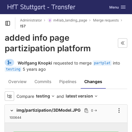
GitLab
Toggle navig
Menu
Skip to content
Administrator
m4lab_landing_page
Merge requests
Open sidebar
!57
added info page
partizipation platform
Wolfgang Knopki
requested to merge
into
partplat
5 years ago
testing
Overview
Commits
Pipelines
Changes
testing
latest version
Compare
and
img/partizipation/3DModel.JPG
0 →
Option
100644