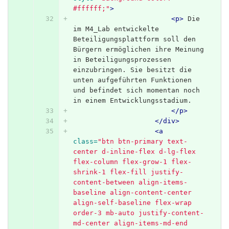
#ffffff;"
>
<p>
 Die 
im M4_Lab entwickelte 
Beteiligungsplattform soll den 
Bürgern ermöglichen ihre Meinung 
in Beteiligungsprozessen 
einzubringen. Sie besitzt die 
unten aufgeführten Funktionen 
und befindet sich momentan noch 
in einem Entwicklungsstadium.
</p>
</div>
<a
class=
"btn btn-primary text-
center d-inline-flex d-lg-flex 
flex-column flex-grow-1 flex-
shrink-1 flex-fill justify-
content-between align-items-
baseline align-content-center 
align-self-baseline flex-wrap 
order-3 mb-auto justify-content-
md-center align-items-md-end 