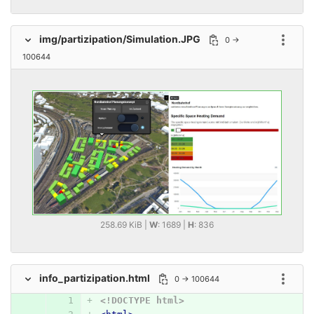
img/partizipation/Simulation.JPG
0 →
Option
100644
258.69 KiB |
W
: 1689 |
H
: 836
info_partizipation.html
0 → 100644
Option
<!DOCTYPE html>