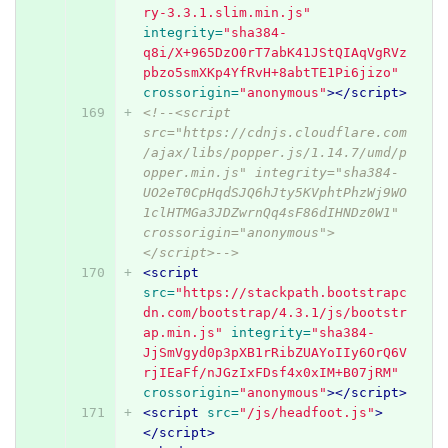
ry-3.3.1.slim.min.js"
integrity=
"sha384-
q8i/X+965DzO0rT7abK41JStQIAqVgRVz
pbzo5smXKp4YfRvH+8abtTE1Pi6jizo"
crossorigin=
"anonymous"
></script>
<!--<script 
src="https://cdnjs.cloudflare.com
/ajax/libs/popper.js/1.14.7/umd/p
opper.min.js" integrity="sha384-
UO2eT0CpHqdSJQ6hJty5KVphtPhzWj9WO
1clHTMGa3JDZwrnQq4sF86dIHNDz0W1" 
crossorigin="anonymous">
</script>-->
<script 
src=
"https://stackpath.bootstrapc
dn.com/bootstrap/4.3.1/js/bootstr
ap.min.js"
integrity=
"sha384-
JjSmVgyd0p3pXB1rRibZUAYoIIy6OrQ6V
rjIEaFf/nJGzIxFDsf4x0xIM+B07jRM"
crossorigin=
"anonymous"
></script>
<script 
src=
"/js/headfoot.js"
>
</script>