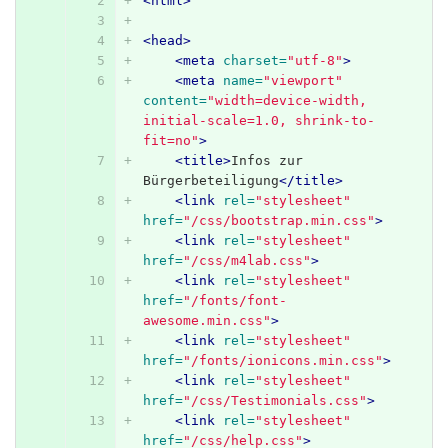
<html>
<head>
<meta
charset=
"utf-8"
>
<meta
name=
"viewport"
content=
"width=device-width, 
initial-scale=1.0, shrink-to-
fit=no"
>
<title>
Infos zur 
Bürgerbeteiligung
</title>
<link
rel=
"stylesheet"
href=
"/css/bootstrap.min.css"
>
<link
rel=
"stylesheet"
href=
"/css/m4lab.css"
>
<link
rel=
"stylesheet"
href=
"/fonts/font-
awesome.min.css"
>
<link
rel=
"stylesheet"
href=
"/fonts/ionicons.min.css"
>
<link
rel=
"stylesheet"
href=
"/css/Testimonials.css"
>
<link
rel=
"stylesheet"
href=
"/css/help.css"
>