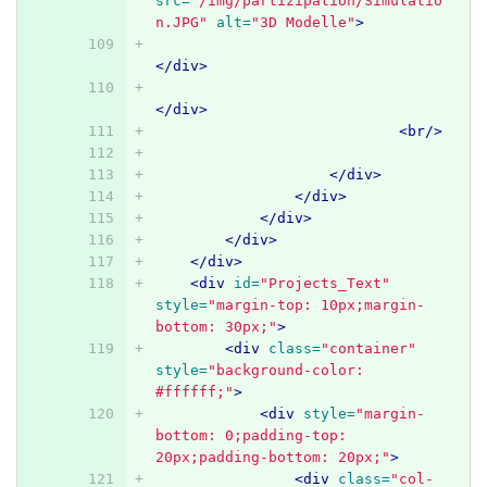
src=
"/img/partizipation/Simulatio
n.JPG"
alt=
"3D Modelle"
>
</div>
</div>
<br/>
</div>
</div>
</div>
</div>
</div>
<div
id=
"Projects_Text"
style=
"margin-top: 10px;margin-
bottom: 30px;"
>
<div
class=
"container"
style=
"background-color: 
#ffffff;"
>
<div
style=
"margin-
bottom: 0;padding-top: 
20px;padding-bottom: 20px;"
>
<div
class=
"col-