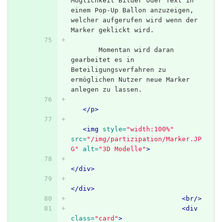
Möglichkeit Bilder oder Text in 
einem Pop-Up Ballon anzuzeigen, 
welcher aufgerufen wird wenn der 
Marker geklickt wird.
       Momentan wird daran 
gearbeitet es in 
Beteiligungsverfahren zu 
ermöglichen Nutzer neue Marker 
anlegen zu lassen.
</p>
<img
style=
"width:100%"
src=
"/img/partizipation/Marker.JP
G"
alt=
"3D Modelle"
>
</div>
</div>
<br/>
<div
class=
"card"
>