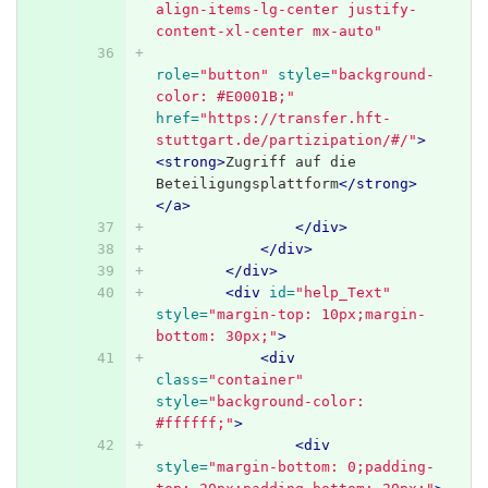
align-items-lg-center justify-
content-xl-center mx-auto"
role=
"button"
style=
"background-
color: #E0001B;"
href=
"https://transfer.hft-
stuttgart.de/partizipation/#/"
>
<strong>
Zugriff auf die 
Beteiligungsplattform
</strong>
</a>
</div>
</div>
</div>
<div
id=
"help_Text"
style=
"margin-top: 10px;margin-
bottom: 30px;"
>
<div
class=
"container"
style=
"background-color: 
#ffffff;"
>
<div
style=
"margin-bottom: 0;padding-