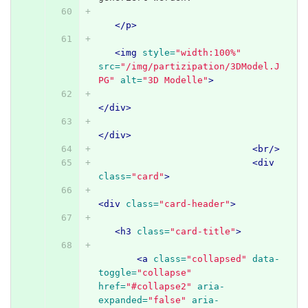
</p>
<img
style=
"width:100%"
src=
"/img/partizipation/3DModel.J
PG"
alt=
"3D Modelle"
>
</div>
</div>
<br/>
<div
class=
"card"
>
<div
class=
"card-header"
>
<h3
class=
"card-title"
>
<a
class=
"collapsed"
data-
toggle=
"collapse"
href=
"#collapse2"
aria-
expanded=
"false"
aria-