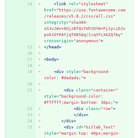
<link
rel=
"stylesheet"
href=
"https://use.fontawesome.com
/releases/v5.8.2/css/all.css"
integrity=
"sha384-
oS3vJWv+0UjzBfQzYUhtDYW+Pj2yciDJx
psK1OYPAYjqT085Qq/1cq5FLXAZQ7Ay"
crossorigin=
"anonymous"
>
</head>
<body>
<div
style=
"background-
color: #dadada;"
>
<div
class=
"container"
style=
"background-color: 
#ffffff;margin-bottom: 30px;"
>
<div
class=
"row"
>
</div>
</div>
<div
id=
"Gitlab_Text"
style=
"margin-top: 40px;margin-