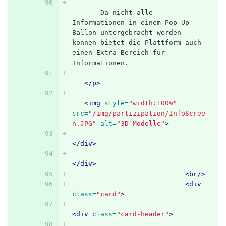
       Da nicht alle 
Informationen in einem Pop-Up 
Ballon untergebracht werden 
können bietet die Plattform auch 
einen Extra Bereich für 
Informationen.
</p>
<img
style=
"width:100%"
src=
"/img/partizipation/InfoScree
n.JPG"
alt=
"3D Modelle"
>
</div>
</div>
<br/>
<div
class=
"card"
>
<div
class=
"card-header"
>