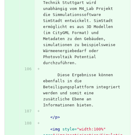
Technik Stuttgart wird 
unabhängig vom M4_Lab Projekt 
die Simmulationssoftware 
SimStadt entwickelt. SimStadt 
ermöglicht es aus 3D Modellen 
(im CityGML Format) und 
Metadaten zu den Gebäuden, 
simulationen zu beispielsweise 
Wärmeenergiebedarf oder 
Photovoltaik Potential 
durchzuführen.
      Diese Ergebnisse können 
ebenfalls in die 
Beteiligungsplattform integriert 
werden und somit eine 
zusätzliche Ebene an 
Informationen bieten.
</p>
<img
style=
"width:100%"