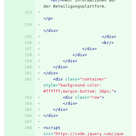
<br/>
Mehr Informationen auf 
der Beteiligungsplattform.
</p>
</div>
</div>
<br/>
</div>
</div>
</div>
</div>
</div>
<div
class=
"container"
style=
"background-color: 
#ffffff;margin-bottom: 30px;"
>
<div
class=
"row"
>
</div>
</div>
</div>
<script 
src=
"https://code.jquery.com/jque