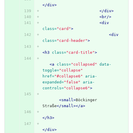
</div>
</div>
<br/>
<div
class=
"card"
>
<div
class=
"card-header"
>
<h3
class=
"card-title"
>
<a
class=
"collapsed"
data-
toggle=
"collapse"
href=
"#collapse6"
aria-
expanded=
"false"
aria-
controls=
"collapse6"
>
<small>
Böckinger 
Straße
</small></a>
</h3>
</div>