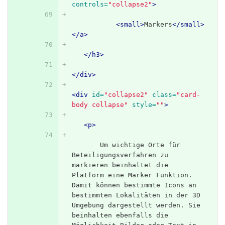
controls=
"collapse2"
>
<small>
Markers
</small>
</a>
</h3>
</div>
<div
id=
"collapse2"
class=
"card-
body collapse"
style=
""
>
<p>
       Um wichtige Orte für 
Beteiligungsverfahren zu 
markieren beinhaltet die 
Platform eine Marker Funktion. 
Damit können bestimmte Icons an 
bestimmten Lokalitäten in der 3D 
Umgebung dargestellt werden. Sie 
beinhalten ebenfalls die 