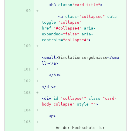
<h3
class=
"card-title"
>
<a
class=
"collapsed"
data-
toggle=
"collapse"
href=
"#collapse4"
aria-
expanded=
"false"
aria-
controls=
"collapse4"
>
<small>
Simulationsergebnisse
</sma
ll></a>
</h3>
</div>
<div
id=
"collapse4"
class=
"card-
body collapse"
style=
""
>
<p>
      An der Hochschule für 