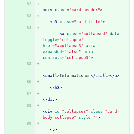
<div
class=
"card-header"
>
<h3
class=
"card-title"
>
<a
class=
"collapsed"
data-
toggle=
"collapse"
href=
"#collapse3"
aria-
expanded=
"false"
aria-
controls=
"collapse3"
>
<small>
Informationen
</small></a>
</h3>
</div>
<div
id=
"collapse3"
class=
"card-
body collapse"
style=
""
>
<p>