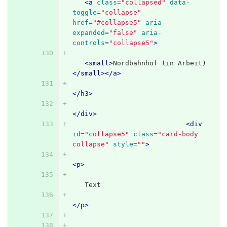
<a
class=
"collapsed"
data-
toggle=
"collapse"
href=
"#collapse5"
aria-
expanded=
"false"
aria-
controls=
"collapse5"
>
<small>
Nordbahnhof (in Arbeit)
</small></a>
</h3>
</div>
<div
id=
"collapse5"
class=
"card-body 
collapse"
style=
""
>
<p>
   Text
</p>