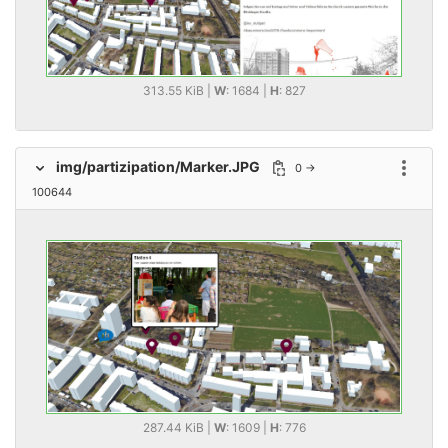
313.55 KiB |
W
: 1684 |
H
: 827
img/partizipation/Marker.JPG
0 →
Option
100644
287.44 KiB |
W
: 1609 |
H
: 776